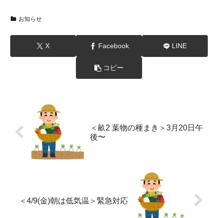
お知らせ
X
Facebook
LINE
コピー
＜畝2 葉物の種まき＞3月20日午
後〜
＜4/9(金)朝は低気温＞緊急対応