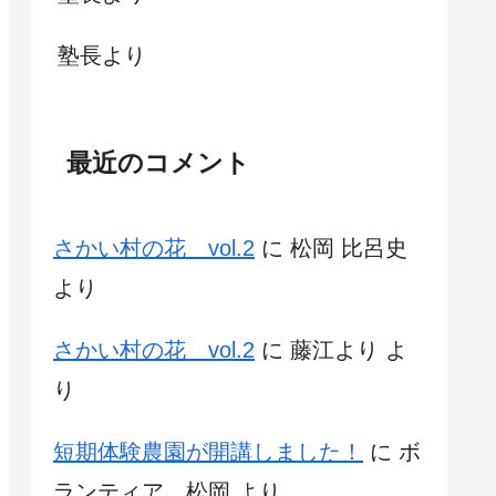
塾長より
最近のコメント
さかい村の花 vol.2
に
松岡 比呂史
より
さかい村の花 vol.2
に
藤江より
よ
り
短期体験農園が開講しました！
に
ボ
ランティア 松岡
より