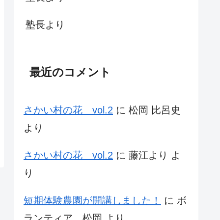
塾長より
最近のコメント
さかい村の花 vol.2
に
松岡 比呂史
より
さかい村の花 vol.2
に
藤江より
よ
り
短期体験農園が開講しました！
に
ボ
ランティア 松岡
より