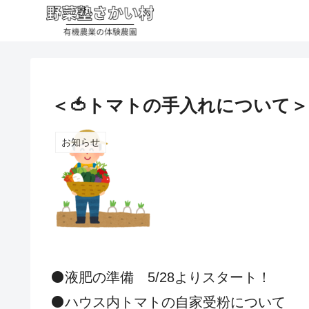
＜🍅トマトの手入れについて＞
お知らせ
⚫️液肥の準備 5/28よりスタート！
⚫️ハウス内トマトの自家受粉について